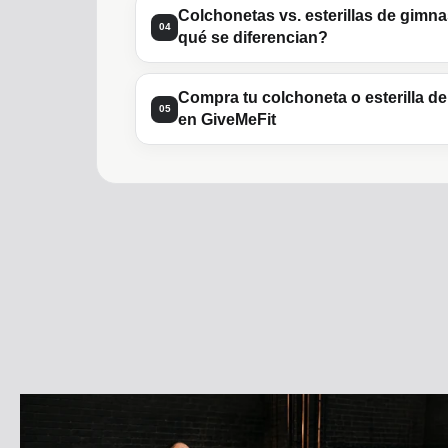
Colchonetas vs. esterillas de gimna
04
qué se diferencian?
Compra tu colchoneta o esterilla d
05
en GiveMeFit