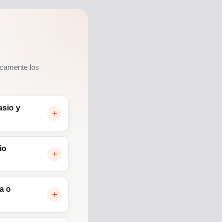
icamente los
asio y
io
a o