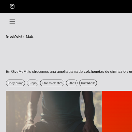
Skip
to
content
GiveMeFit
›
Mats
En GiveMeFit te ofrecemos una amplia gama de
colchonetas de gimnasio
y
e
Body pump
Steps
Fitness elastics
Fitball
Dumbbells