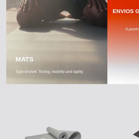
ENVIOS G
A peníns
MATS
Type of work: Toning, mobility and agility