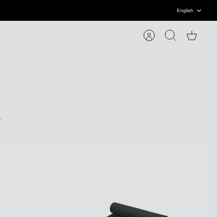
Language
English
Account
Search
Cart
.