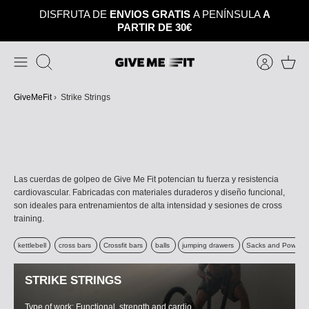
Skip
DISFRUTA DE
ENVIOS GRATIS
A PENÍNSULA
A
to
PARTIR DE 30€
content
Search
GiveMeFit
›
Strike Strings
Las cuerdas de golpeo de Give Me Fit potencian tu fuerza y resistencia
cardiovascular. Fabricadas con materiales duraderos y diseño funcional,
son ideales para entrenamientos de alta intensidad y sesiones de cross
training.
kettlebell
cross bars
Crossfit bars
balls
jumping drawers
Sacks and Power b
STRIKE STRINGS
Type of work: Functional, strength and cardio.