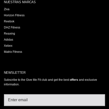
NUESTRAS MARCAS
Ziva
Horizon Fitness
Reebok
DHZ Fitness
Reaxing
Adidas
Xebex
Matrix Fitness
NEWSLETTER
Subscribe to the Give Me Fit club and get the best
offers
and exclusive
information.