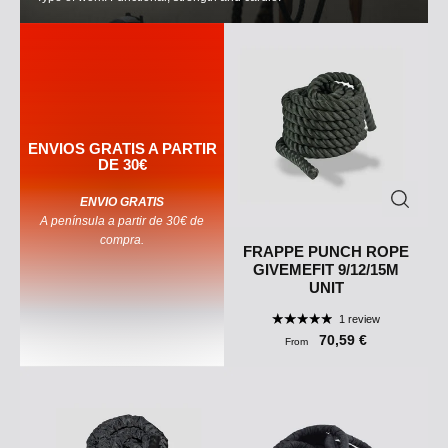
ENVIOS GRATIS A PARTIR
DE 30€
ENVIO GRATIS
A península a partir de 30€ de
compra.
FRAPPE PUNCH ROPE
GIVEMEFIT 9/12/15M
UNIT
1 review
70,59 €
From