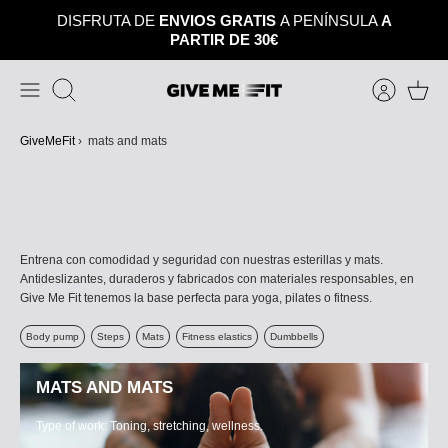
Skip
DISFRUTA DE
ENVIOS GRATIS
A PENÍNSULA
A
to
PARTIR DE 30€
content
Search
GiveMeFit
›
mats and mats
Entrena con comodidad y seguridad con nuestras esterillas y mats.
Antideslizantes, duraderos y fabricados con materiales responsables, en
Give Me Fit tenemos la base perfecta para yoga, pilates o fitness.
Body pump
Steps
Mats
Fitness elastics
Dumbbells
MATS AND MATS
Type of work: Toning, stretching, wellness.