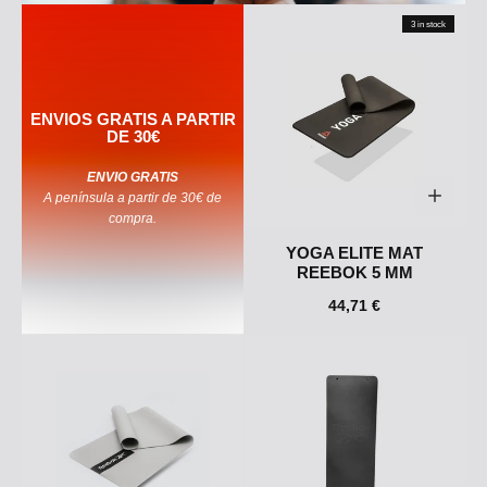
3 in stock
ENVIOS GRATIS A PARTIR
DE 30€
ENVIO GRATIS
A península a partir de 30€ de
compra.
YOGA ELITE MAT
REEBOK 5 MM
44,71 €