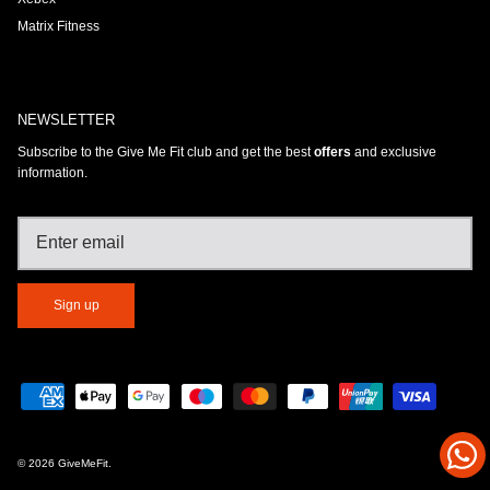
Matrix Fitness
NEWSLETTER
Subscribe to the Give Me Fit club and get the best
offers
and exclusive
information.
Sign up
© 2026
GiveMeFit
.